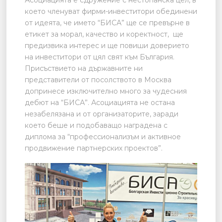
което членуват фирми-инвеститори обединени
от идеята, че името “БИСА” ще се превърне в
етикет за морал, качество и коректност, ще
предизвика интерес и ще повиши доверието
на инвеститори от цял свят към България.
Присъствието на държавните ни
представители от посолството в Москва
допринесе изключително много за чудесния
дебют на “БИСА”. Асоциацията не остана
незабелязана и от организаторите, заради
което беше и подобаващо наградена с
диплома за “профессионализъм и активное
продвижение партнерских проектов”.