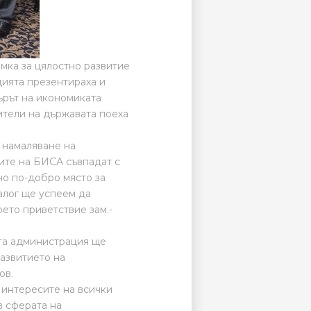
мка за цялостно развитие
цията презентираха и
търът на икономиката
ители на държавата поеха
 намаляване на
лите на БИСА съвпадат с
но по-добро място за
алог ще успеем да
оето приветствие зам.-
ата администрация ще
развитието на
ов.
 интересите на всички
в сферата на