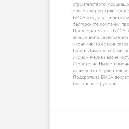
строителството. Асоциаци
правителството или пред 
БИСА е една от целите към
българските компании пре
Председателят на БИСА Ге
асоциацията са изградили 
икономиката се изчислява
Георги Димитров обяви, че
икономическа насоченост.
Строително Инвестиционна
излъчена от Управителния 
Подкрепа за БИСА деклари
браншови структури.