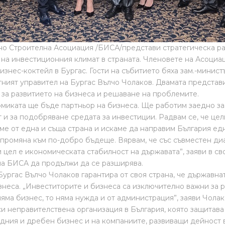
но Строителна Асоциация /БИСА/представи стратегическа ра
на инвестиционния климат в страната. Членовете на Асоциа
изнес-коктейл в Бургас. Гости на събитието бяха зам.-минис
ният управител на Бургас Вълчо Чолаков. Двамата представ
 за развитието на бизнеса и решаване на проблемите.
миката ще бъде партньор на бизнеса. Ще работим заедно за
 и за подобряване средата за инвестиции. Радвам се, че це
ме от една и съща страна и искаме да направим България ед
 промяна към по-добро бъдеще. Вярвам, че със съвместен ди
 цел е икономическата стабилност на държавата”, заяви в св
ла БИСА да продължи да се разширява.
Бургас Вълчо Чолаков гарантира от своя страна, че държавн
знеса. „Инвеститорите и бизнеса са изключително важни за 
яма бизнес, то няма нужда и от администрация”, заяви Чолак
си неправителствена организация в България, която защитава
едния и дребен бизнес и на компаниите, развиващи дейност 