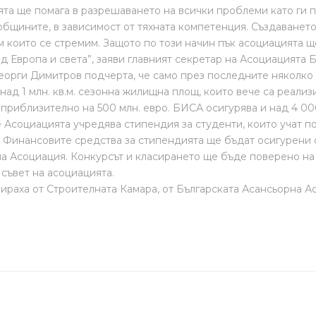
ята ще помага в разрешаването на всички проблеми като ги 
общините, в зависимост от тяхната компетенция. Създаванет
 които се стремим. Защото по този начин пък асоциацията щ
д Европа и света”, заяви главният секретар на Асоциацията 
орги Димитров подчерта, че само през последните няколко
над 1 млн. кв.м. сезонна жилищна площ, които вече са реализ
 приблизително на 500 млн. евро. БИСА осигурява и над 4 00
 Асоциацията учредява стипендия за студенти, които учат п
 Финансовите средства за стипендията ще бъдат осигурени 
 Асоциация. Конкурсът и класирането ще бъде поверено на
съвет на асоциацията.
раха от Строителната Камара, от Българската Асансьорна А