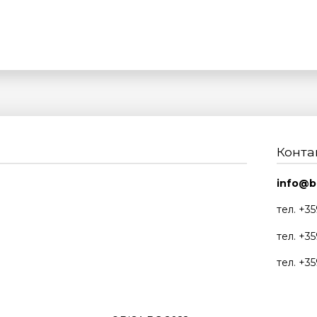
Конта
info@b
тел. +3
тел. +3
тел. +3