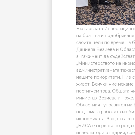
Б
ългарската Инвестицион
на бранша и подобряване 
своите цели по време на б
Даниела Везиева и Област
ангажимент да съдействат
„Министерството на иконо
административната тежест
нашите приоритети. Ние с
живот. Всички ние искаме
постигнем това. Общата ни
министър Везиева и поже
Областният управител на 
подпомага работата на би
икономиката. Защото ако н
„БИСА е първата по рода 
инвеститори от едрия, ср