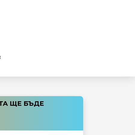
Е
ТА ЩЕ БЪДЕ