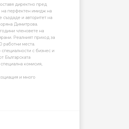
поставя директно пред
о на перфектен имидж на
е създаде и авторитет на
Боряна Димитрова.
 години членовете на
ирани. Реалният приход за
0 работни места.
о специалности с бизнес и
от Българската
 специална комисия,
социация и много